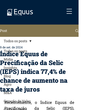
Post
Todos os posts
9 de set. de 2024
Todos os posts
Índice Equus de
Mídia
Precificação da Selic
Insights
(IEPS) indica 77,4% de
Blog
chance de aumento na
Agro
taxa de juros
M&A
Geração de Valor
Recentemente, o Índice Equus de 
Precificação da Selic (IEPS), 
Carta ao Leitor