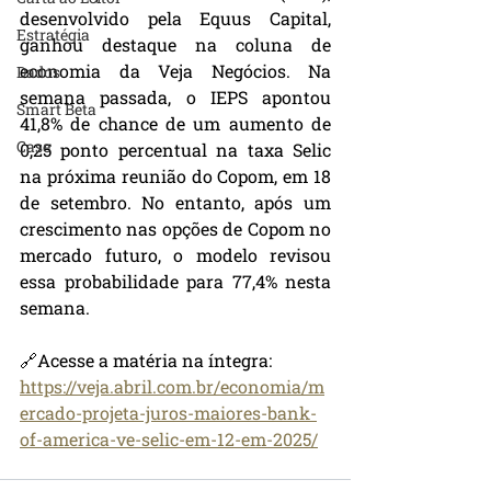
desenvolvido pela Equus Capital, 
Estratégia
ganhou destaque na coluna de 
economia da Veja Negócios. Na 
Dados
semana passada, o IEPS apontou 
Smart Beta
41,8% de chance de um aumento de 
Case
0,25 ponto percentual na taxa Selic 
na próxima reunião do Copom, em 18 
de setembro. No entanto, após um 
crescimento nas opções de Copom no 
mercado futuro, o modelo revisou 
essa probabilidade para 77,4% nesta 
semana.
🔗Acesse a matéria na íntegra:
https://veja.abril.com.br/economia/m
ercado-projeta-juros-maiores-bank-
of-america-ve-selic-em-12-em-2025/