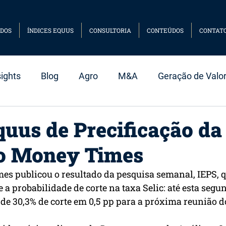
DOS
ÍNDICES EQUUS
CONSULTORIA
CONTEÚDOS
CONTAT
sights
Blog
Agro
M&A
Geração de Valo
mart Beta
Case
quus de Precificação da 
no Money Times
es publicou o resultado da pesquisa semanal, IEPS, q
e a probabilidade de corte na taxa Selic: até esta segun
 de 30,3% de corte em 0,5 pp para a próxima reunião 