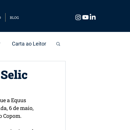
O
BLOG
r
Carta ao Leitor
Selic
ue a Equus 
da, 6 de maio, 
do Copom.