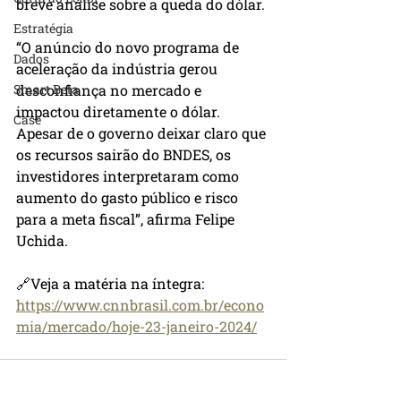
breve análise sobre a queda do dólar. 
Estratégia
“O anúncio do 
novo programa de 
Dados
aceleração da indústria
 gerou 
Smart Beta
desconfiança no mercado e 
impactou diretamente o dólar. 
Case
Apesar de o governo deixar claro que 
os recursos sairão do BNDES, os 
investidores interpretaram como 
aumento do gasto público e risco 
para a meta fiscal”, afirma Felipe 
Uchida.
🔗Veja a matéria na íntegra:
https://www.cnnbrasil.com.br/econo
mia/mercado/hoje-23-janeiro-2024/