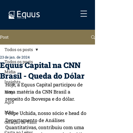
Post
Todos os posts
23 de jan. de 2024
Todos os posts
Equus Capital na CNN
Mídia
Brasil - Queda do Dólar
Insights
Hoje, a Equus Capital participou de 
uma matéria da CNN Brasil a 
Blog
respeito do Ibovespa e do dólar.
Agro
M&A
Felipe Uchida, nosso sócio e head do 
Departamento de Análises 
Geração de Valor
Quantitativas, contribuiu com uma 
Carta ao Leitor