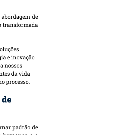
 abordagem de 
 transformada 
oluções 
ia e inovação 
ra nossos 
ntes da vida 
no processo.
 de 
rnar padrão de 