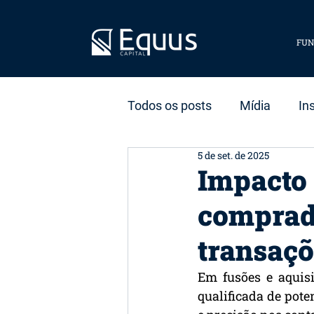
FUN
Todos os posts
Mídia
In
5 de set. de 2025
Estratégia
Dados
S
Impacto 
comprad
transaç
Em fusões e aquis
qualificada de pote