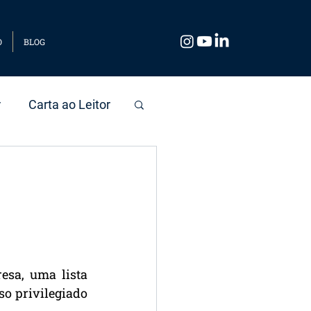
O
BLOG
r
Carta ao Leitor
sa, uma lista 
o privilegiado 