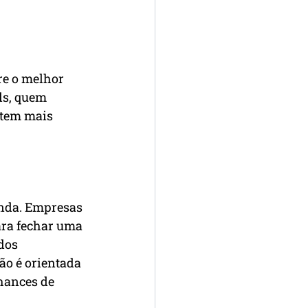
re o melhor 
ls, quem 
 tem mais 
enda. Empresas 
ara fechar uma 
dos 
ão é orientada 
hances de 