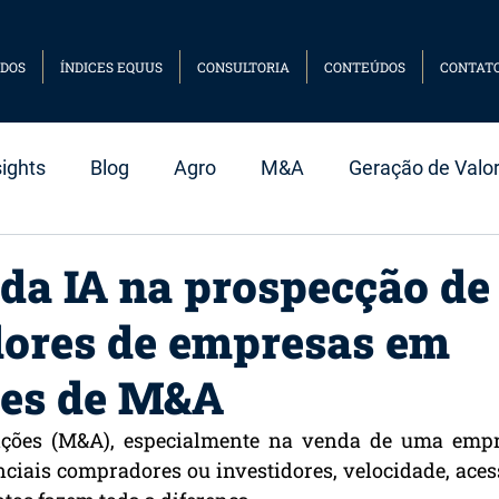
DOS
ÍNDICES EQUUS
CONSULTORIA
CONTEÚDOS
CONTAT
sights
Blog
Agro
M&A
Geração de Valo
mart Beta
Case
da IA na prospecção de
ores de empresas em
ões de M&A
ições (M&A), especialmente na venda de uma empre
nciais compradores ou investidores, velocidade, acess