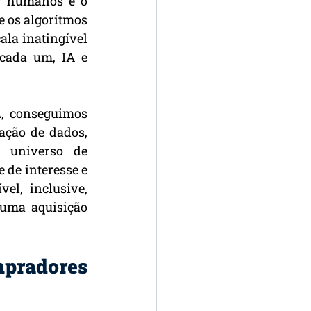
r humanos e o 
 os algorítmos 
a inatingível 
cada um, IA e 
, conseguimos 
ação de dados, 
 universo de 
de interesse e 
l, inclusive, 
uma aquisição 
pradores 