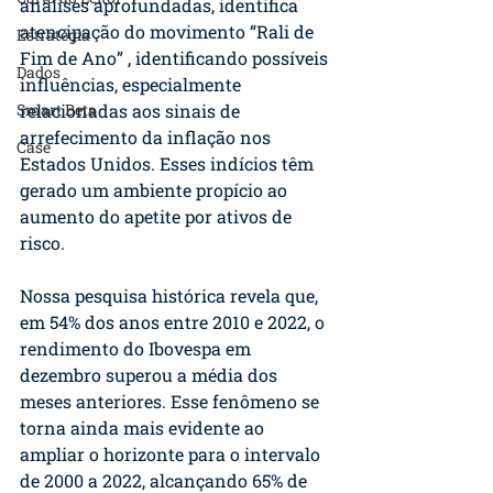
análises aprofundadas, identifica 
atencipação do movimento “Rali de 
Estratégia
Fim de Ano” , identificando possíveis 
Dados
influências, especialmente 
Smart Beta
relacionadas aos sinais de 
arrefecimento da inflação nos 
Case
Estados Unidos. Esses indícios têm 
gerado um ambiente propício ao 
aumento do apetite por ativos de 
risco.
Nossa pesquisa histórica revela que, 
em 54% dos anos entre 2010 e 2022, o 
rendimento do Ibovespa em 
dezembro superou a média dos 
meses anteriores. Esse fenômeno se 
torna ainda mais evidente ao 
ampliar o horizonte para o intervalo 
de 2000 a 2022, alcançando 65% de 