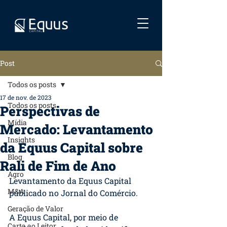
Post
Todos os posts
17 de nov. de 2023
Todos os posts
Perspectivas de
Mídia
Mercado: Levantamento
Insights
da Equus Capital sobre
Blog
Rali de Fim de Ano
Agro
Levantamento da Equus Capital 
M&A
publicado no Jornal do Comércio.
Geração de Valor
A Equus Capital, por meio de 
Carta ao Leitor