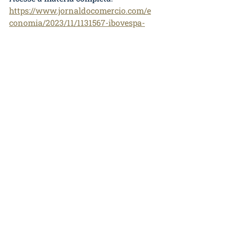
https://www.jornaldocomercio.com/e
conomia/2023/11/1131567-ibovespa-
encerra-um-pouco-abaixo-dos-125-
mil-pontos-e-avanca-1028-no-
mes.html
©2023 por Equus Capital
A EQUUS CAPITAL GESTORA DE RECURSOS
LTDA. (“Equus”) é uma sociedade devidamente
autorizada pela Comissão de Valores Mobiliários
para o exercício da atividade de administração
de carteiras de valores mobiliários, na categoria
“gestora de recursos” e instituição aderente aos